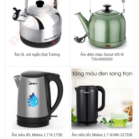
Ấm 5L vòi ngắn Đạt Tường
Ấm điện màu Seoul 4/5 lít
TSU400/500
Ấm siêu tốc Midea 1.7 lít 17SE
Ấm siêu tốc Midea 1.7 lít MK-317DB