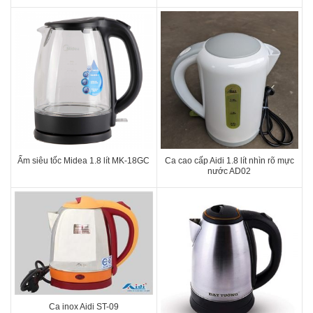
Ấm siêu tốc Midea 1.8 lít MK-18GC
Ca cao cấp Aidi 1.8 lít nhìn rõ mực
nước AD02
Ca inox Aidi ST-09